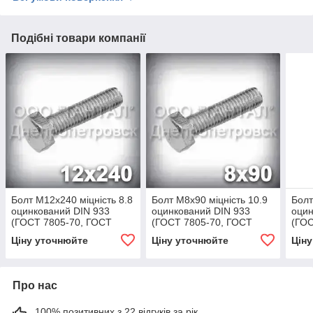
Подібні товари компанії
Болт М12х240 міцність 8.8
Болт М8х90 міцність 10.9
Болт
оцинкований DIN 933
оцинкований DIN 933
оцин
(ГОСТ 7805-70, ГОСТ
(ГОСТ 7805-70, ГОСТ
(ГОС
7798-70)
7798-70)
7798
Ціну уточнюйте
Ціну уточнюйте
Цін
Про нас
100% позитивних з 22 відгуків за рік