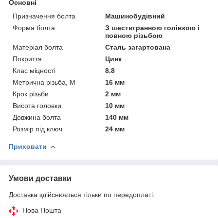
Основні
Призначення болта
Машинобудівний
Форма болта
З шестигранною голівкою і
повною різьбою
Матеріал болта
Сталь загартована
Покриття
Цинк
Клас міцності
8.8
Метрична різьба, М
16 мм
Крок різьби
2 мм
Висота головки
10 мм
Довжина болта
140 мм
Розмір під ключ
24 мм
Приховати
Умови доставки
Доставка здійснюється тільки по передоплаті.
Нова Пошта