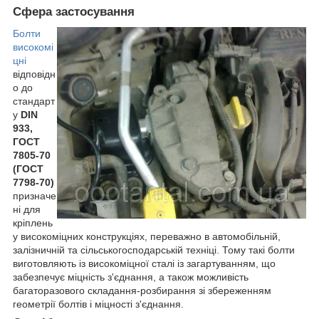
Сфера застосування
Болти
високомі
цні
відповідн
о до
стандарт
у
DIN
933,
ГОСТ
7805-70
(ГОСТ
7798-70)
призначе
ні для
кріплень
у високоміцних конструкціях, переважно в автомобільній,
залізничній та сільськогосподарській техніці. Тому такі болти
виготовляють із високоміцної сталі із загартуванням, що
забезпечує міцність з'єднання, а також можливість
багаторазового складання-розбирання зі збереженням
геометрії болтів і міцності з'єднання.