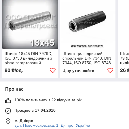
Штифт 18х45 DIN 7979D,
Штифт циліндричний
Шти
ISO 8733 циліндричний з
спіральний DIN 7343, DIN
79 (
різзю загартований
7344, ISO 8750, ISO 8748
цилі
шліфувальний
зага
80
26
₴/од.
₴
Ціну уточнюйте
шлі
Про нас
100% позитивних з 22 відгуків за рік
Працює з 17.04.2010
м. Дніпро
вул. Новомосковська, 1, Дніпро, Україна