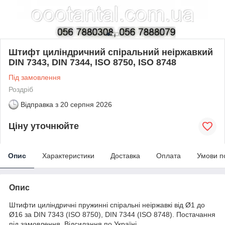
Штифт циліндричний спіральний неіржавкий
DIN 7343, DIN 7344, ISO 8750, ISO 8748
Під замовлення
Роздріб
Відправка з
20 серпня 2026
Ціну уточнюйте
Опис
Характеристики
Доставка
Оплата
Умови п
Опис
Штифти циліндричні пружинні спіральні неіржавкі від Ø1 до
Ø16 за DIN 7343 (ISO 8750), DIN 7344 (ISO 8748). Постачання
під замовлення. Відсилання по Україні.