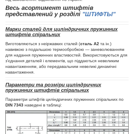
Весь асортимент штифтів
представлений у розділі
"ШТИФТЫ"
Марки сталей для циліндричних пружинних
штифтів спіральних
Виготовляються з неіржавких сталей (
сталь А2
та ін.)
навивкою з подальшою термообробкою — заневолюванням
для надання пружинних властивостей. Використовуються для
з'єднання деталей і елементів, що піддаються невеликим
навантаженням, або передавальним невеликі динамічні
навантаження.
Параметри та розміри циліндричних
пружинних штифтів спіральних
Параметри штифтів циліндричних пружинних спіральних по
DIN 7343
наведені в таблиці: