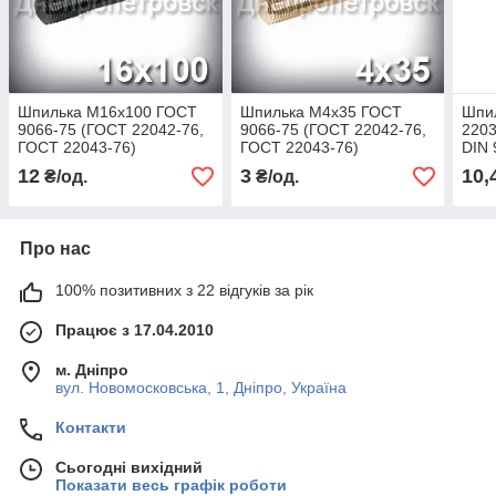
Шпилька М16х100 ГОСТ
Шпилька М4х35 ГОСТ
Шпи
9066-75 (ГОСТ 22042-76,
9066-75 (ГОСТ 22042-76,
2203
ГОСТ 22043-76)
ГОСТ 22043-76)
DIN 
кадмована
12
3
10,
₴/од.
₴/од.
Про нас
100% позитивних з 22 відгуків за рік
Працює з 17.04.2010
м. Дніпро
вул. Новомосковська, 1, Дніпро, Україна
Контакти
Сьогодні вихідний
Показати весь графік роботи