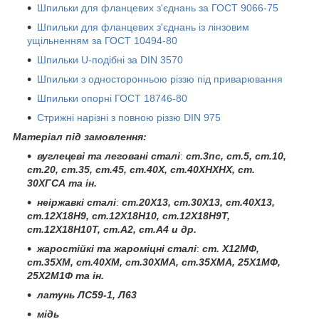
Шпильки для фланцевих з'єднань за ГОСТ 9066-75
Шпильки для фланцевих з'єднань із лінзовим
ущільненням за ГОСТ 10494-80
Шпильки U-подібні за DIN 3570
Шпильки з односторонньою різзю під приварювання
Шпильки опорні ГОСТ 18746-80
Стрижні нарізні з повною різзю DIN 975
Матеріал під замовлення:
вуглецеві та леговані сталі
:
ст.3пс, ст.5, ст.10,
ст.20, ст.35, ст.45, ст.40Х, ст.40ХНХНХ, ст.
30ХГСА та ін.
неіржавкі сталі
:
ст.20Х13, ст.30Х13, ст.40Х13,
ст.12Х18Н9, ст.12Х18Н10, ст.12Х18Н9Т,
ст.12Х18Н10Т, ст.А2, ст.А4 и др.
жаростійкі та жароміцні сталі
:
ст. Х12МФ,
ст.35ХМ, ст.40ХМ, ст.30ХМА, ст.35ХМА, 25Х1МФ,
25Х2М1Ф та ін.
латунь ЛС59-1, Л63
мідь