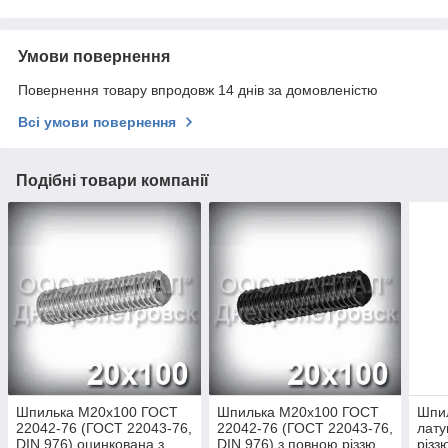
Умови повернення
Повернення товару впродовж 14 днів за домовленістю
Всі умови повернення
Подібні товари компанії
Шпилька М20х100 ГОСТ
Шпилька М20х100 ГОСТ
Шпи
22042-76 (ГОСТ 22043-76,
22042-76 (ГОСТ 22043-76,
лату
DIN 976) оцинкована з
DIN 976) з повною різзю
різз