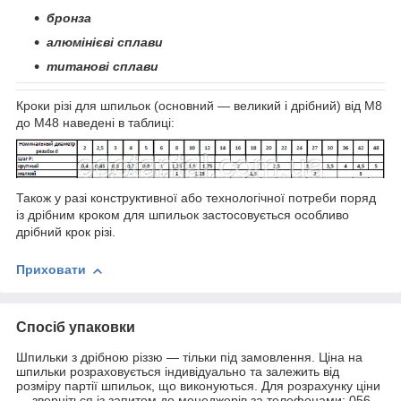
бронза
алюмінієві сплави
титанові сплави
Кроки різі для шпильок (основний — великий і дрібний) від М8
до М48 наведені в таблиці:
Також у разі конструктивної або технологічної потреби поряд
із дрібним кроком для шпильок застосовується особливо
дрібний крок різі.
Приховати
Спосіб упаковки
Шпильки з дрібною різзю — тільки під замовлення. Ціна на
шпильки розраховується індивідуально та залежить від
розміру партії шпильок, що виконуються. Для розрахунку ціни
— зверніться із запитом до менеджерів за телефонами: 056