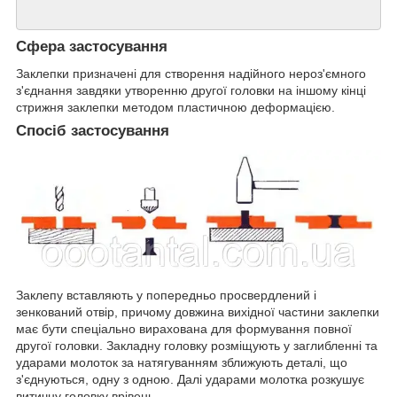
Сфера застосування
Заклепки призначені для створення надійного нероз'ємного
з'єднання завдяки утворенню другої головки на іншому кінці
стрижня заклепки методом пластичною деформацією.
Спосіб застосування
Заклепу вставляють у попередньо просвердлений і
зенкований отвір, причому довжина вихідної частини заклепки
має бути спеціально вирахована для формування повної
другої головки. Закладну головку розміщують у заглибленні та
ударами молоток за натягуванням зближують деталі, що
з'єднуються, одну з одною. Далі ударами молотка розкушує
витичну головку врівень.