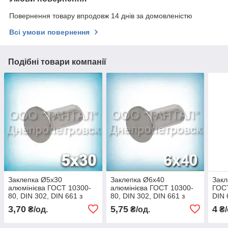
Повернення товару впродовж 14 днів за домовленістю
Всі умови повернення
Подібні товари компанії
Заклепка Ø5х30
Заклепка Ø6х40
Закл
алюмінієва ГОСТ 10300-
алюмінієва ГОСТ 10300-
ГОСТ
80, DIN 302, DIN 661 з
80, DIN 302, DIN 661 з
DIN 
потайною головкою
потайною головкою
пота
3,70
5,75
4
₴/од.
₴/од.
₴/