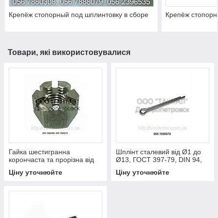
Крепёж стопорный под шплинтовку в сборе
Крепёж стопорн
Товари, які використовувалися
Гайка шестигранна
Шплінт сталевий від Ø1 до
корончаста та прорізна від
Ø13, ГОСТ 397-79, DIN 94,
М6 до М48, ГОСТ 5918-73,
ISO 1234
Ціну уточнюйте
Ціну уточнюйте
ГОСТ 5932-73, DIN 935, ISO
7035